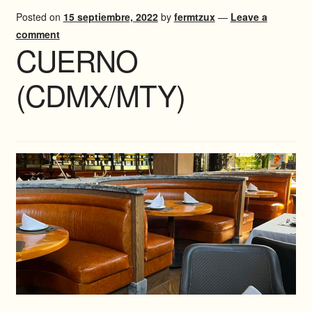
Posted on
15 septiembre, 2022
by
fermtzux
—
Leave a
comment
INSTAGRAM
CUERNO
WHATSAPP
(CDMX/MTY)
ENGLISH