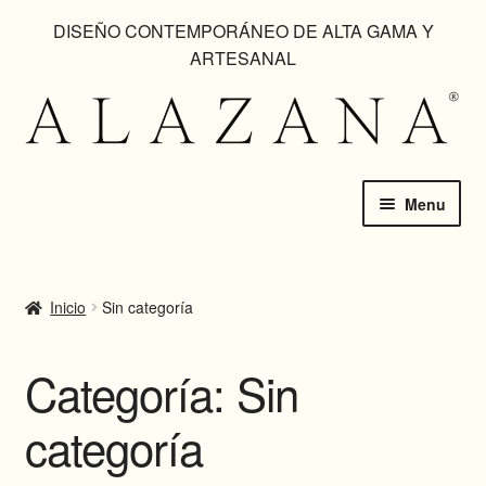
DISEÑO CONTEMPORÁNEO DE ALTA GAMA Y
ARTESANAL
Skip
Skip
to
to
navigation
content
Menu
HOME
Inicio
Sin categoría
CATÁLOGO
EN USO
Categoría:
Sin
categoría
CUSTOM MADE
GALERÍAS