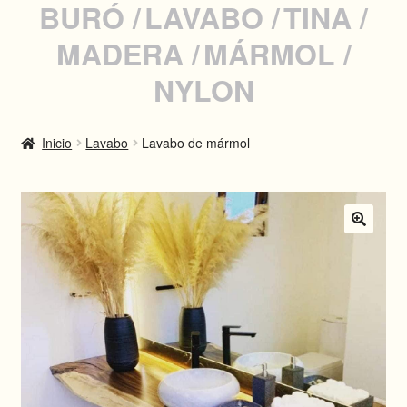
BURÓ
LAVABO
TINA
MADERA
MÁRMOL
INSTAGRAM
NYLON
WHATSAPP
Inicio
Lavabo
Lavabo de mármol
ENGLISH